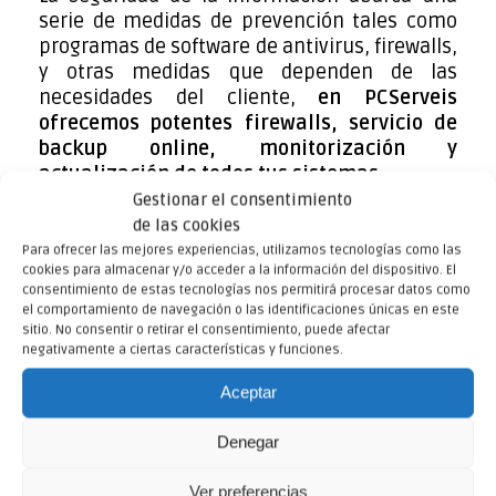
serie de medidas de prevención tales como
programas de software de antivirus, firewalls,
y otras medidas que dependen de las
necesidades del cliente,
en PCServeis
ofrecemos potentes firewalls, servicio de
backup online, monitorización y
actualización de todos tus sistemas.
Gestionar el consentimiento
Prevenir el robo de datos empresariales tales
de las cookies
como números de cuentas bancarias,
Para ofrecer las mejores experiencias, utilizamos tecnologías como las
información de tarjetas de crédito,
cookies para almacenar y/o acceder a la información del dispositivo. El
consentimiento de estas tecnologías nos permitirá procesar datos como
contraseñas, documentos esenciales y
el comportamiento de navegación o las identificaciones únicas en este
privados relacionados con el trabajo, hojas de
sitio. No consentir o retirar el consentimiento, puede afectar
cálculo… es algo esencial durante las
negativamente a ciertas características y funciones.
comunicaciones de hoy en día.
Aceptar
En la actualidad, estamos viviendo varios
Denegar
episodios de ciberataques a empresas.
Importantes organizaciones, han sufrido
Ver preferencias