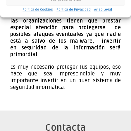
estos ataques a sus sistemas informáticos.
Estos ciberataques afectan a clientes o
Política de Cookies
Política de Privacidad
Aviso Legal
inversores de las compañías. Es por esto que
las organizaciones tienen que prestar
especial atención para protegerse de
posibles ataques eventuales ya que nadie
está a salvo de los malware, invertir
en seguridad de la información será
primordial.
Es muy necesario proteger tus equipos, eso
hace que sea imprescindible y muy
importante invertir en un buen sistema de
seguridad informática.
Contacta